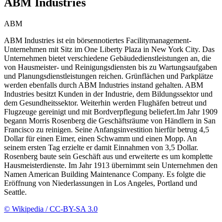
ABM Industries
ABM
ABM Industries ist ein börsennotiertes Facilitymanagement-
Unternehmen mit Sitz im One Liberty Plaza in New York City. Das
Unternehmen bietet verschiedene Gebäudedienstleistungen an, die
von Hausmeister- und Reinigungsdiensten bis zu Wartungsaufgaben
und Planungsdienstleistungen reichen. Grünflächen und Parkplätze
werden ebenfalls durch ABM Industries instand gehalten. ABM
Industries besitzt Kunden in der Industrie, dem Bildungssektor und
dem Gesundheitssektor. Weiterhin werden Flughäfen betreut und
Flugzeuge gereinigt und mit Bordverpflegung beliefert.Im Jahr 1909
begann Morris Rosenberg die Geschäftsräume von Händlern in San
Francisco zu reinigen. Seine Anfangsinvestition hierfür betrug 4,5
Dollar für einen Eimer, einen Schwamm und einen Mopp. An
seinem ersten Tag erzielte er damit Einnahmen von 3,5 Dollar.
Rosenberg baute sein Geschäft aus und erweiterte es um komplette
Hausmeisterdienste. Im Jahr 1913 übernimmt sein Unternehmen den
Namen American Building Maintenance Company. Es folgte die
Eröffnung von Niederlassungen in Los Angeles, Portland und
Seattle.
© Wikipedia / CC-BY-SA 3.0