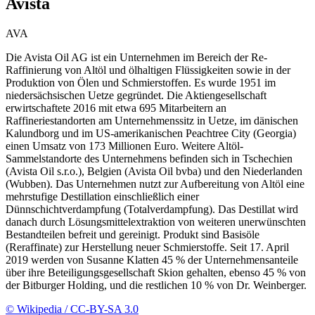
Avista
AVA
Die Avista Oil AG ist ein Unternehmen im Bereich der Re-
Raffinierung von Altöl und ölhaltigen Flüssigkeiten sowie in der
Produktion von Ölen und Schmierstoffen. Es wurde 1951 im
niedersächsischen Uetze gegründet. Die Aktiengesellschaft
erwirtschaftete 2016 mit etwa 695 Mitarbeitern an
Raffineriestandorten am Unternehmenssitz in Uetze, im dänischen
Kalundborg und im US-amerikanischen Peachtree City (Georgia)
einen Umsatz von 173 Millionen Euro. Weitere Altöl-
Sammelstandorte des Unternehmens befinden sich in Tschechien
(Avista Oil s.r.o.), Belgien (Avista Oil bvba) und den Niederlanden
(Wubben). Das Unternehmen nutzt zur Aufbereitung von Altöl eine
mehrstufige Destillation einschließlich einer
Dünnschichtverdampfung (Totalverdampfung). Das Destillat wird
danach durch Lösungsmittelextraktion von weiteren unerwünschten
Bestandteilen befreit und gereinigt. Produkt sind Basisöle
(Reraffinate) zur Herstellung neuer Schmierstoffe. Seit 17. April
2019 werden von Susanne Klatten 45 % der Unternehmensanteile
über ihre Beteiligungsgesellschaft Skion gehalten, ebenso 45 % von
der Bitburger Holding, und die restlichen 10 % von Dr. Weinberger.
© Wikipedia / CC-BY-SA 3.0