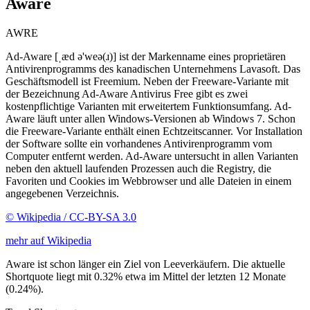
Aware
AWRE
Ad-Aware [ˌæd ə'weə(ɹ)] ist der Markenname eines proprietären
Antivirenprogramms des kanadischen Unternehmens Lavasoft. Das
Geschäftsmodell ist Freemium. Neben der Freeware-Variante mit
der Bezeichnung Ad-Aware Antivirus Free gibt es zwei
kostenpflichtige Varianten mit erweitertem Funktionsumfang. Ad-
Aware läuft unter allen Windows-Versionen ab Windows 7. Schon
die Freeware-Variante enthält einen Echtzeitscanner. Vor Installation
der Software sollte ein vorhandenes Antivirenprogramm vom
Computer entfernt werden. Ad-Aware untersucht in allen Varianten
neben den aktuell laufenden Prozessen auch die Registry, die
Favoriten und Cookies im Webbrowser und alle Dateien in einem
angegebenen Verzeichnis.
© Wikipedia / CC-BY-SA 3.0
mehr auf Wikipedia
Aware ist schon länger ein Ziel von Leeverkäufern. Die aktuelle
Shortquote liegt mit 0.32% etwa im Mittel der letzten 12 Monate
(0.24%).